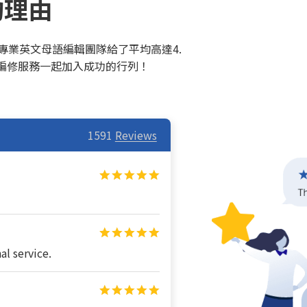
的理由
e專業英文母語編輯團隊給了平均高達4.
英文編修服務一起加入成功的行列！
1591
Reviews
al service.