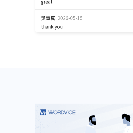
great
吳青真
2026-05-15
thank you
李招治
2026-05-06
I am very grateful to Annabel for her assi
ions. She completed the English editing 
rofessional suggestions.
李招治
2026-05-04
I am very pleased that the English editi
smoothly. Thank you very much for your a
陳姚向
2026-04-16
這個編輯都會給予原文哪裡寫不好的指導