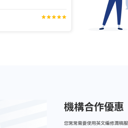
stance with the revised add-sect
promptly and provided highly p
ng was completed so quickly and
ssistance.
機構合作優惠
您常常需要使用英文編修潤稿服