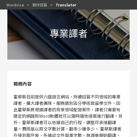
Wordvice
>
夥伴招募
>
Translator
專業譯者
職務內容
霍華斯目前提供六國語言網站，持續招募不同領域的專業
譯者，擴大譯者團隊。服務類別區分學術與留學文件，因
此霍華斯將根據譯者的背景領域配發案件，譯者只需要有
穩定的網路和Word軟體就可以隨時隨地接案進行翻譯。另
外，霍華斯譯者可以依據自己的行程，調整可承接翻譯
量。費用是以原文字數計算，翻多少賺多少。 霍華斯譯者
在接到案件後，先確認文件與單字數，無誤後開始翻譯。