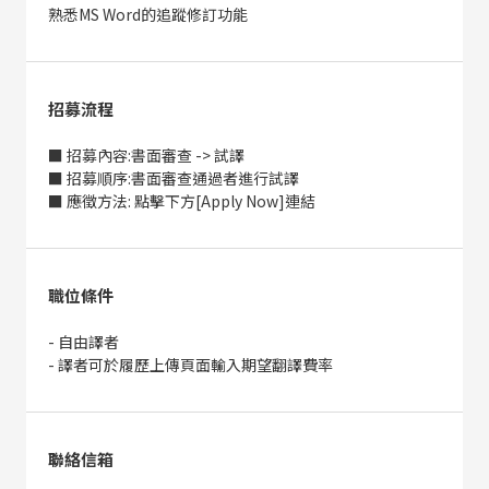
熟悉MS Word的追蹤修訂功能
招募流程
■ 招募內容:書面審查 -> 試譯
■ 招募順序:書面審查通過者進行試譯
■ 應徵方法: 點擊下方[Apply Now]連結
職位條件
- 自由譯者
- 譯者可於履歷上傳頁面輸入期望翻譯費率
聯絡信箱