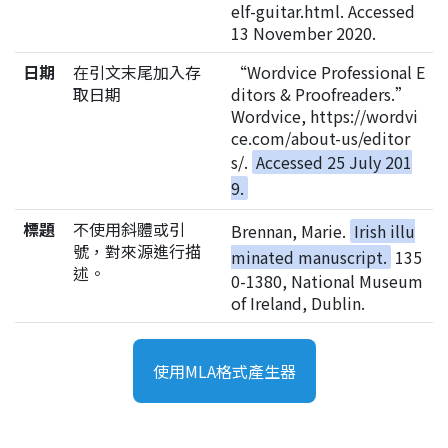
elf-guitar.html. Accessed
13 November 2020.
日期
在引文末尾加入存
“Wordvice Professional E
取日期
ditors & Proofreaders.”
Wordvice, https://wordvi
ce.com/about-us/editor
s/.
Accessed 25 July 201
9.
標題
不使用斜體或引
Brennan, Marie.
Irish illu
號，對來源進行描
minated manuscript.
135
述。
0-1380, National Museum
of Ireland, Dublin.
使用MLA格式產生器