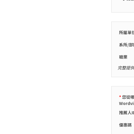
所屬單
系所/部
職業
完整提供
*
您從
Wordvi
推薦人I
優惠碼