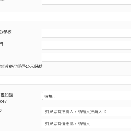
位/學校
門
訊息即可獲得45元點數
哪裡知道
選擇...
ce?
D